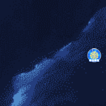
他始终保持镇定，无论
决策。
多失误，而是冷静地分
现了他的心理韧性。
向上的心态，让他在今
队友之间的配合，通过
整个球队氛围更加融
了他的个人表现，也鼓