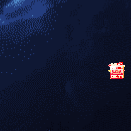
他的鼓舞和指挥，使得
奠定了坚实基础。未
多个比赛中的表现均有
足之处有清晰认识，并
前辈切磋技艺，以及参
些都将为他的职业生涯
后，我们就会看到一个