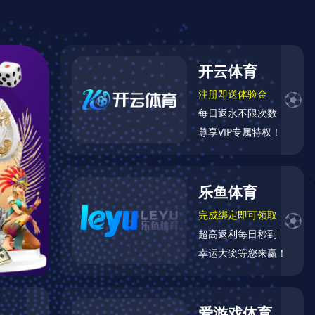
App
公司
体育
注册入口
简介
热点
官网平台
赛事实时同步
台APP
为您带来高速、高清、稳定的观
端访问