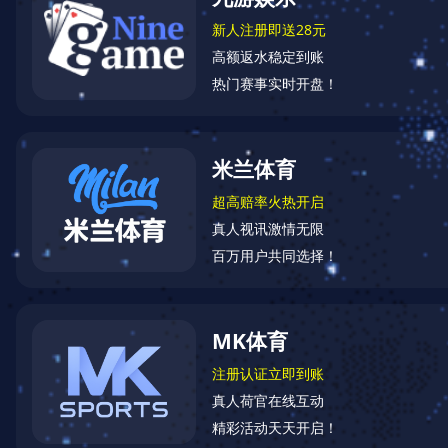
李悦洲一
李悦洲是一位令人瞩
们带来了诸多惊喜。
以及未来发展潜力。