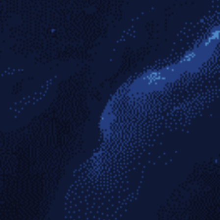
让大家共同努力争取胜利。例如，在一次重要赛事中，正是因为
，实现逆转获胜。
在赛季初期就获得了教练和队友们的一致认可，也为其职业生涯
样的态度，相信他会越来越好。
发展潜力
展状态，可以预见他的未来充满光明。根据统计数据来看，他在
指标逐渐向优秀球员靠近。此外，从训练反馈来看，他对自身不
去弥补短板，这样积极向上的态度必将助力其职业生涯的发展。
星交流学习也是促进其快速成长的重要途径。通过与经验丰富的
不仅可以增加实战经验，还能开阔视野，提高解决问题能力。这
保持良好的发展轨迹和训练习惯，再加上个人努力，相信不久之