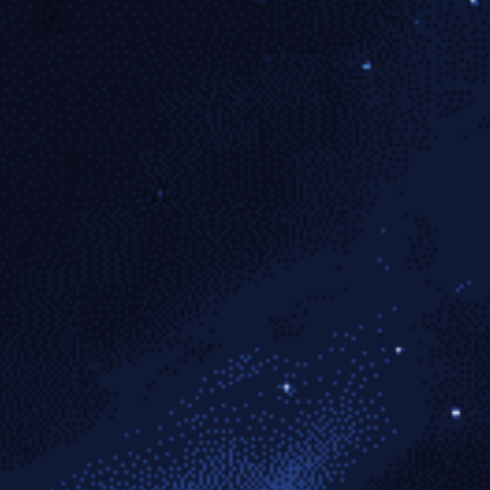
舞着周围队友士气，
全队凝聚成一个整体
这种团队精神使得他
来，只要继续保持这
4、可期的
观察李悦洲目前的发
显著提升，各项数据
且愿意付出额外努力
与此同时，与老牌球
加各类高水平赛事，
增添助力。
综上所述，如果能够