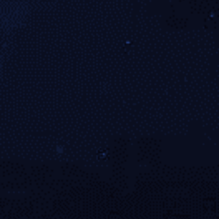
#3
#
生涯数据惊人1154
皮尔斯盛赞文班为季后赛最佳
球员称
-10
推荐
2026-06-17
推荐