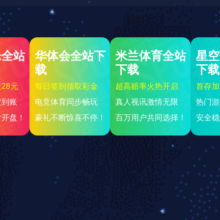
处理各种复杂局面；再次，他与队友之间良好的默契配合，体现
看，李悦洲具备成为明星球员的潜力。通过这些方面，我们可以
技术能力
，其技术能力无疑是他最引人注目的亮点之一。他在赛场上展现
破上篮，都能做到游刃有余。这种娴熟的技巧不仅让对手防不胜
投射方面也显得十分出色。他不仅拥有稳定的三分球命中率，还
转局势。在一次次精彩进攻中，他用实际行动证明了自己的价值
对于战术执行的理解也非常到位。他能够根据教练布置的战术灵
得他能够迅速融入球队体系，并发挥出最佳水平。
心理素质